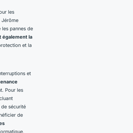
our les
de Jérôme
e les pannes de
t également la
otection et la
terruptions et
ntenance
t. Pour les
cluant
e de sécurité
éficier de
es
nformatique,