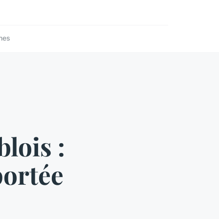
nes
lois :
portée