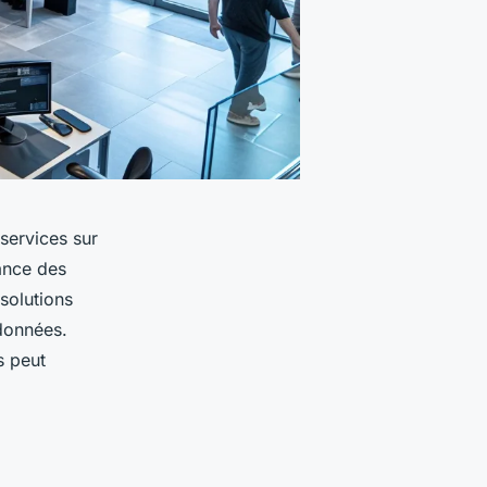
services sur
ance des
solutions
données.
s peut