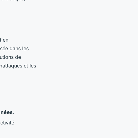
t en
isée dans les
lutions de
rattaques et les
nnées
.
tivité