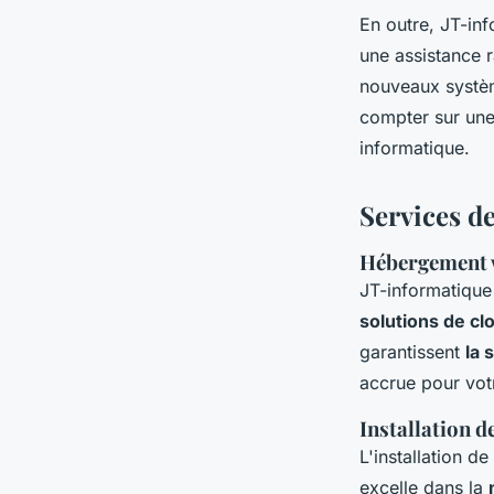
En outre, JT-in
une assistance r
nouveaux système
compter sur une 
informatique.
Services d
Hébergement w
JT-informatiqu
solutions de c
garantissent
la 
accrue pour votr
Installation d
L'installation d
excelle dans la