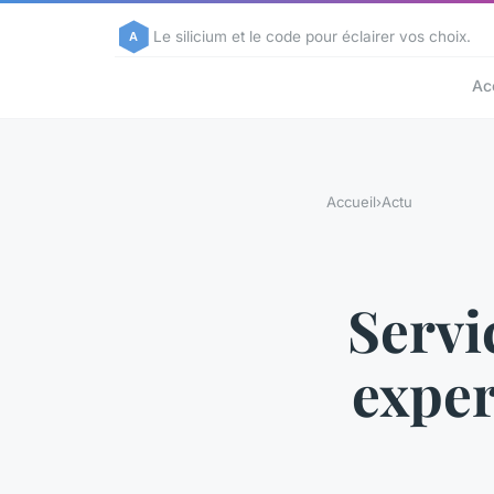
Le silicium et le code pour éclairer vos choix.
Ac
Accueil
›
Actu
Servi
exper