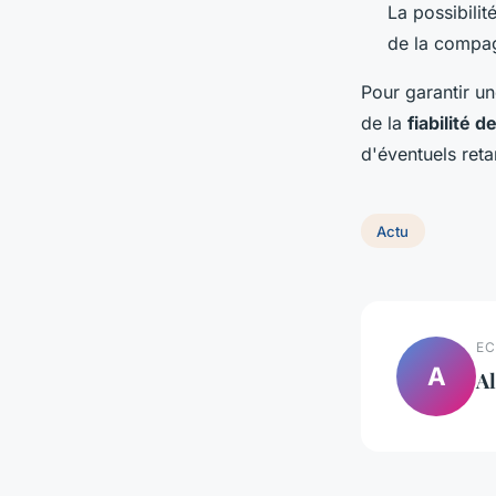
La possibilit
de la compag
Pour garantir u
de la
fiabilité d
d'éventuels reta
Actu
EC
A
Al