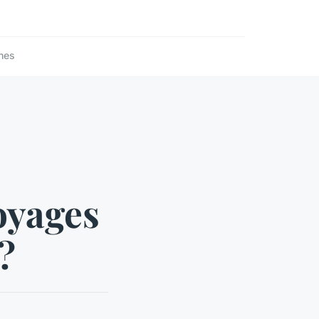
nes
oyages
?