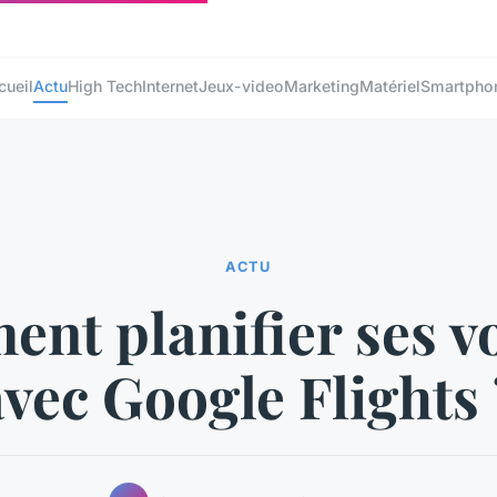
cueil
Actu
High Tech
Internet
Jeux-video
Marketing
Matériel
Smartpho
ACTU
nt planifier ses v
avec Google Flights 