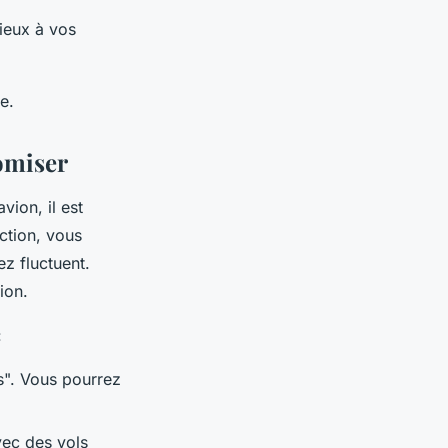
ieux à vos
e.
nomiser
vion, il est
nction, vous
ez fluctuent.
ion.
:
es". Vous pourrez
vec des vols