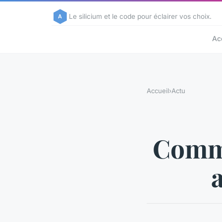
Le silicium et le code pour éclairer vos choix.
Ac
Accueil
›
Actu
Comme