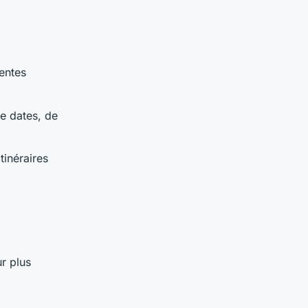
rentes
de dates, de
tinéraires
ur plus