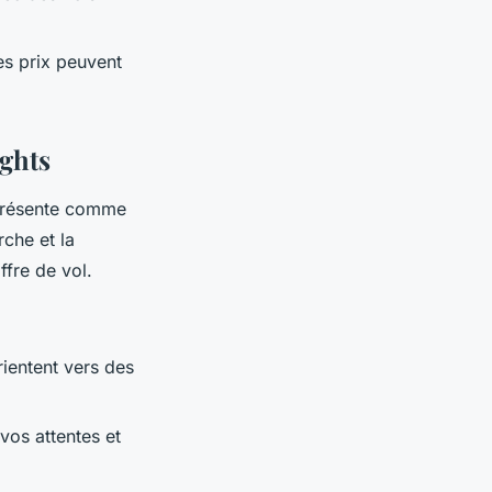
les prix peuvent
ights
 présente comme
rche et la
ffre de vol.
rientent vers des
vos attentes et