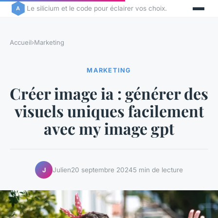
Le silicium et le code pour éclairer vos choix.
Accueil
›
Marketing
MARKETING
Créer image ia : générer des
visuels uniques facilement
avec my image gpt
Julien
20 septembre 2024
5 min de lecture
J